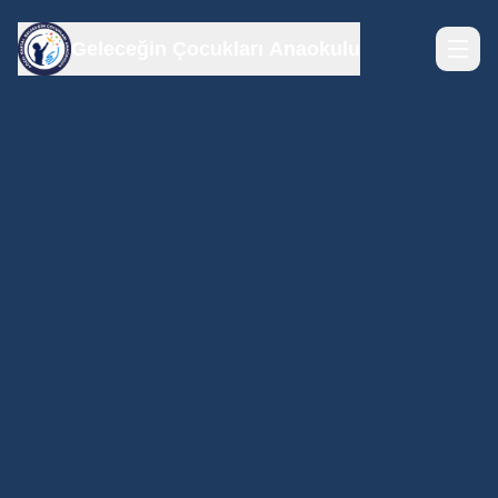
Geleceğin Çocukları Anaokulu
Ana
Sayfa
Hakkımızda
Şubelerimiz
Galeri
İletişim